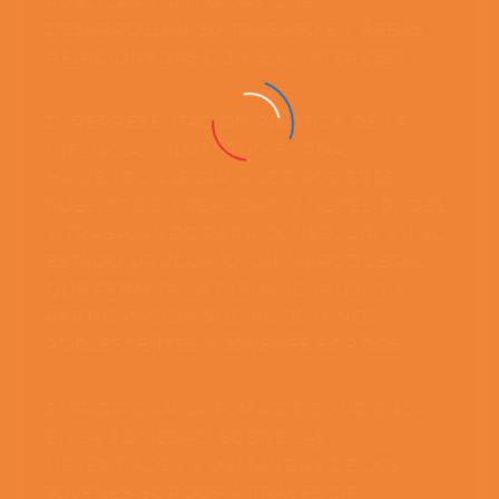
PÚBLICAS Y PRIVADAS QUE
DESARROLLAN SU TRABAJO EN ÁREAS
RELACIONADAS CON SUS INTERESES.
D. REPRESENTACIÓN POLÍTICA DE LA
INFANCIA Y JUVENTUD SORDA,
HACIENDO LLEGAR A LOS PODERES
PÚBLICOS SU REALIDAD Y NECESIDADES,
Y TRABAJANDO PARA CONSEGUIR EN EL
ESTADO URUGUAYO, UN MARCO LEGAL
QUE PERMITA LA PLENA IGUALDAD Y
PARTICIPACIÓN SOCIAL DE NIÑOS,
ADOLESCENTES Y JÓVENES SORDOS.
E. PROPICIAR LA TOMA DE CONCIENCIA
EN LA SOCIEDAD SOBRE LAS
NECESIDADES Y DEMANDAS DE LOS
JÓVENES SORDOS A TRAVÉS DE