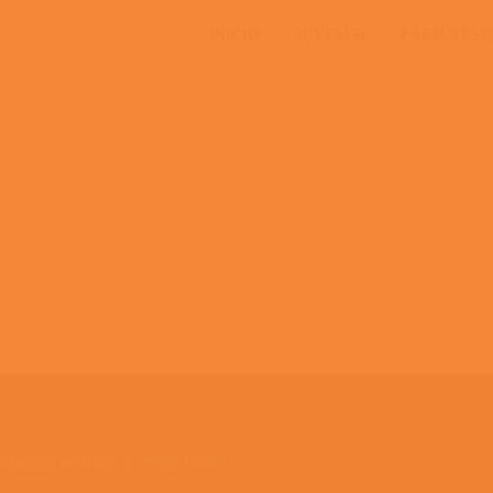
INICIO
JUVESUR
PREJUVESU
rrollador Web por
Rodrigo Couto